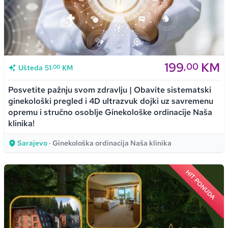
199
KM
,00
,00
Ušteda
51
KM
Posvetite pažnju svom zdravlju | Obavite sistematski
ginekološki pregled i 4D ultrazvuk dojki uz savremenu
opremu i stručno osoblje Ginekološke ordinacije Naša
klinika!
Sarajevo
· Ginekološka ordinacija Naša klinika
HIT PONUDA