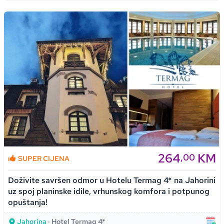
264
KM
,00
SUPER CIJENA
Doživite savršen odmor u Hotelu Termag 4* na Jahorini
uz spoj planinske idile, vrhunskog komfora i potpunog
opuštanja!
Jahorina
· Hotel Termag 4*