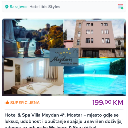
Sarajevo
· Hotel ibis Styles
199
KM
,00
SUPER CIJENA
Hotel & Spa Villa Meydan 4*, Mostar – mjesto gdje se
luksuz, udobnost i opuštanje spajaju u savršen doživljaj
odmora uz vrhunske Wellness & Spa užitke!