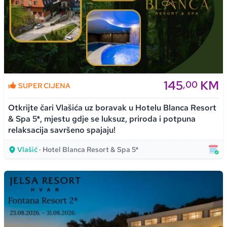
145
KM
,00
SUPER CIJENA
Otkrijte čari Vlašića uz boravak u Hotelu Blanca Resort
& Spa 5*, mjestu gdje se luksuz, priroda i potpuna
relaksacija savršeno spajaju!
Vlašić
· Hotel Blanca Resort & Spa 5*