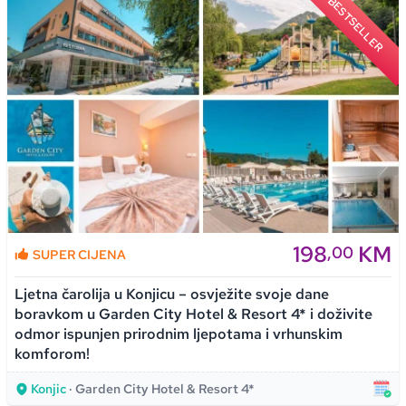
BESTSELLER
198
KM
,00
SUPER CIJENA
Ljetna čarolija u Konjicu – osvježite svoje dane
boravkom u Garden City Hotel & Resort 4* i doživite
odmor ispunjen prirodnim ljepotama i vrhunskim
komforom!
Konjic
· Garden City Hotel & Resort 4*