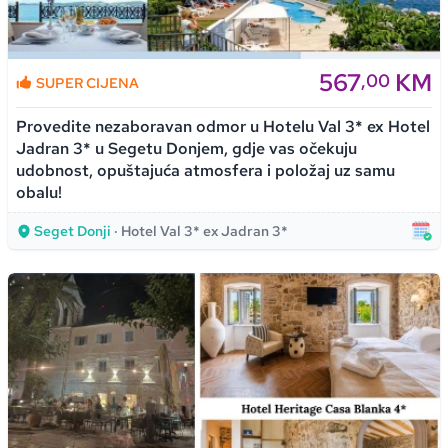
567
KM
,00
SUPER CIJENA
Provedite nezaboravan odmor u Hotelu Val 3* ex Hotel
Jadran 3* u Segetu Donjem, gdje vas očekuju
udobnost, opuštajuća atmosfera i položaj uz samu
obalu!
Seget Donji
· Hotel Val 3* ex Jadran 3*