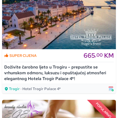
665
KM
,00
SUPER CIJENA
Doživite čarobno ljeto u Trogiru – prepustite se
vrhunskom odmoru, luksuzu i opuštajućoj atmosferi
elegantnog Hotela Trogir Palace 4*!
Trogir
· Hotel Trogir Palace 4*
POPULARNO