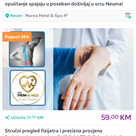
opuštanje spajaju u poseban doživljaj u srcu Neuma!
Neum
· Marea Hotel & Spa 4*
Popust 26%
59
KM
,00
,00
Ušteda
21
KM
Stručni pregled fizijatra i precizna procjena