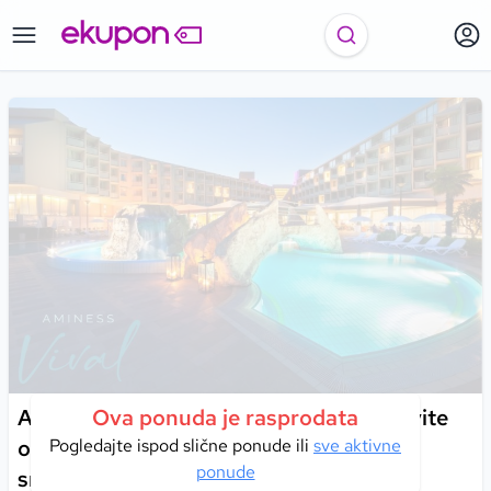
Aminess Vival Maestral Hotel 4* I Doživite
Ova ponuda je rasprodata
odmor koji spaja netaknutu prirodu i
Pogledajte ispod slične ponude ili
sve aktivne
ponude
srdačnost Istre uz obalu slikovitog