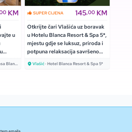
KM
145
KM
,00
,00
SUPER CIJENA
SUPE
i
Otkrijte čari Vlašića uz boravak
Uživaj
vajte u
u Hotelu Blanca Resort & Spa 5*,
ambije
u
mjestu gdje se luksuz, priroda i
Hvaru,
 u
potpuna relaksacija savršeno
spokoj
spajaju!
za od
Blanka 4*
Vlašić
· Hotel Blanca Resort & Spa 5*
Hvar
utem emaila