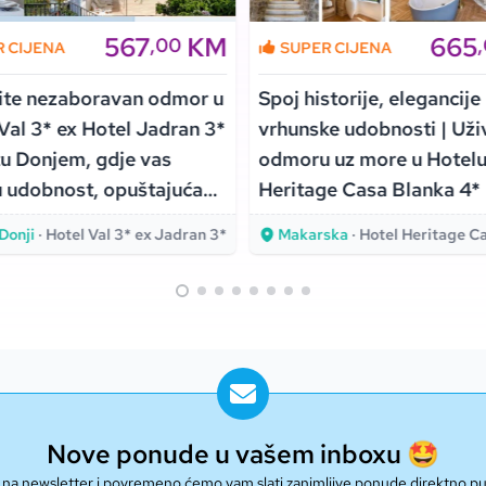
567
KM
665
,00
R CIJENA
SUPER CIJENA
ite nezaboravan odmor u
Spoj historije, elegancije 
Val 3* ex Hotel Jadran 3*
vrhunske udobnosti | Uži
u Donjem, gdje vas
odmoru uz more u Hotel
 udobnost, opuštajuća
Heritage Casa Blanka 4*
ra i položaj uz samu
Makarskoj!
Donji
· Hotel Val 3* ex Jadran 3*
Makarska
· Hotel Heritage Casa 
Nove ponude u vašem inboxu 🤩
se na newsletter i povremeno ćemo vam slati zanimljive ponude direktno p