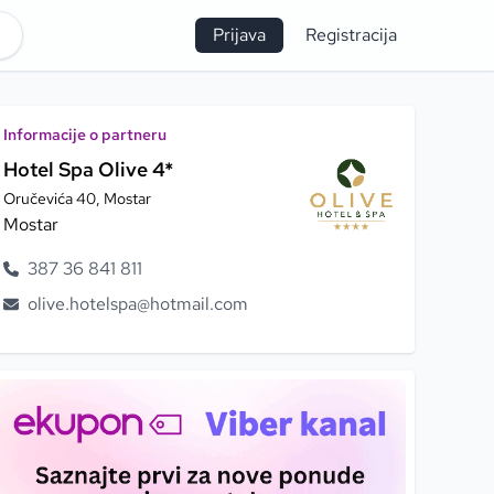
Prijava
Registracija
Informacije o partneru
Hotel Spa Olive 4*
Oručevića 40, Mostar
Mostar
387
36
841
811
olive.hotelspa@hotmail.com