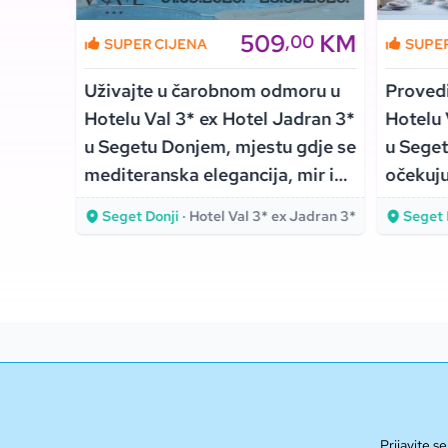
KM
509
KM
00
,00
SUPER CIJENA
SUPE
Vlašiću
Uživajte u čarobnom odmoru u
Proved
 u
Hotelu Val 3* ex Hotel Jadran 3*
Hotelu 
,
u Segetu Donjem, mjestu gdje se
u Seget
tne
mediteranska elegancija, mir i
očekuju
blizina mora pretvaraju u
atmosfe
Seget Donji
· Hotel Val 3* ex Jadran 3*
Seget 
nezaboravno iskustvo!
obalu!
Prijavite 