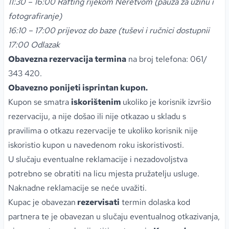
11:30 – 16:00 Rafting rijekom Neretvom (pauza za užinu i
fotografiranje)
16:10 – 17:00 prijevoz do baze (tuševi i ručnici dostupnii
17:00 Odlazak
Obavezna rezervacija termina
na broj telefona: 061/
343 420.
Obavezno ponijeti isprintan kupon.
Kupon se smatra
iskorištenim
ukoliko je korisnik izvršio
rezervaciju, a nije došao ili nije otkazao u skladu s
pravilima o otkazu rezervacije te ukoliko korisnik nije
iskoristio kupon u navedenom roku iskoristivosti.
U slučaju eventualne reklamacije i nezadovoljstva
potrebno se obratiti na licu mjesta pružatelju usluge.
Naknadne reklamacije se neće uvažiti.
Kupac je obavezan
rezervisati
termin dolaska kod
partnera te je obavezan u slučaju eventualnog otkazivanja,