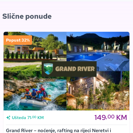
Slične ponude
Popust 32%
149
KM
,00
,00
Ušteda
71
KM
Grand River – noćenje, rafting na rijeci Neretvi i