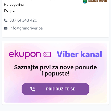
Hercegovina
Konjic
387
61
343
420
info@grandriver.ba