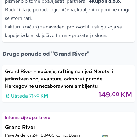
pismeno o tome obavijestiti partnera i
eKupon d.o.o.
Budući da je ponuda ograničena, kupljeni kuponi ne mogu
se stornirati.
Fakturu (račun) za navedeni proizvod ili uslugu koja se
kupuje izdaje isključivo firma - pružatelj usluga.
Druge ponude od "Grand River"
Grand River – noćenje, rafting na rijeci Neretvi i
jedinstven spoj avanture, odmora i prirode
Hercegovine u nezaboravnom ambijentu!
149
KM
,00
Ušteda
71
KM
,00
Informacije o partneru
Grand River
Pave Anđelića 24 , 88400 Konjic, Bosna i