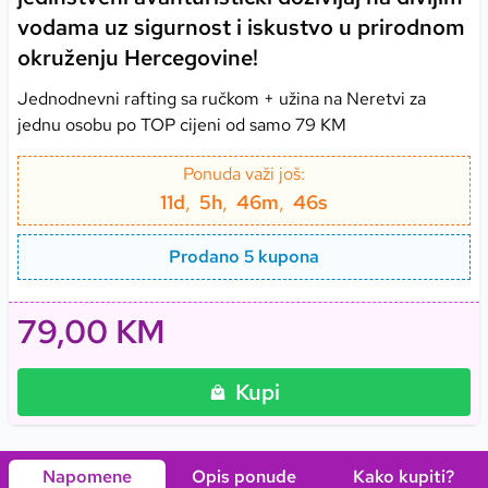
vodama uz sigurnost i iskustvo u prirodnom
okruženju Hercegovine!
Jednodnevni rafting sa ručkom + užina na Neretvi za
jednu osobu po TOP cijeni od samo 79 KM
Ponuda važi još:
11
d
,
5
h
,
46
m
,
46
s
Prodano 5 kupona
79,00 KM
Kupi
Napomene
Opis ponude
Kako kupiti
?