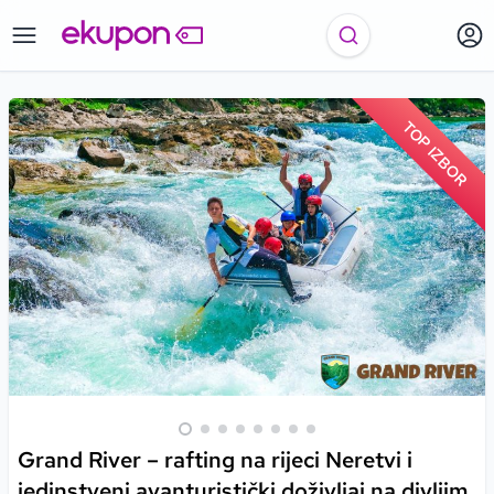
TOP IZBOR
Grand River – rafting na rijeci Neretvi i
jedinstveni avanturistički doživljaj na divljim