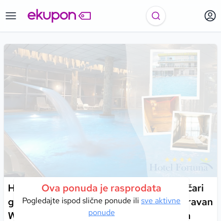
Hotel Fortuna 4*, Banja Luka | Otkrijte čari
Ova ponuda je rasprodata
grada na Vrbasu i priuštite sebi nezaboravan
Pogledajte ispod slične ponude ili
sve aktivne
ponude
Wellness & Spa odmor sa Vama dragom