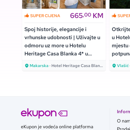
KM
665
KM
00
,00
SUPER CIJENA
SUPE
Spoj historije, elegancije i
Otkrijt
ini uz
vrhunske udobnosti | Uživajte u
u Hotel
nskog
odmoru uz more u Hotelu
mjestu 
anja!
Heritage Casa Blanka 4* u
potpuna
Makarskoj!
spajaju
Makarska
· Hotel Heritage Casa Blanka 4*
Vlašić
Infor
O na
eKupon je vodeća online platforma
Proda