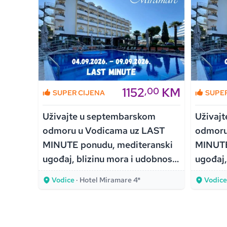
KM
1152
KM
00
,00
SUPER CIJENA
SUPE
m
Uživajte u septembarskom
Uživaj
AST
odmoru u Vodicama uz LAST
odmoru
anski
MINUTE ponudu, mediteranski
MINUTE
obnost
ugođaj, blizinu mora i udobnost
ugođaj,
Hotela Miramare 4*!
Hotela 
Vodice
· Hotel Miramare 4*
Vodic