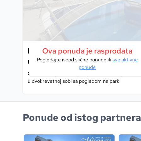
Hotel Miramare 4*, Vodice I Otkri
Ova ponuda je rasprodata
miris mora stvaraju nezaboravn
Pogledajte ispod slične ponude ili
sve aktivne
ponude
Četiri noćenja na bazi polupansiona za dvije osobe 
u dvokrevetnoj sobi sa pogledom na park
Ponude od istog partnera