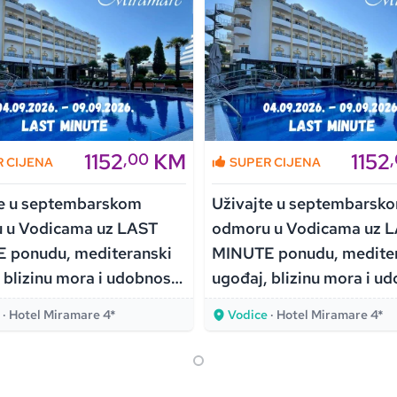
1152
KM
1152
,00
R CIJENA
SUPER CIJENA
te u septembarskom
Uživajte u septembarsk
 u Vodicama uz LAST
odmoru u Vodicama uz 
 ponudu, mediteranski
MINUTE ponudu, mediter
 blizinu mora i udobnost
ugođaj, blizinu mora i u
Miramare 4*!
Hotela Miramare 4*!
e
· Hotel Miramare 4*
Vodice
· Hotel Miramare 4*