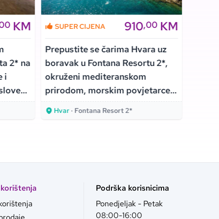
KM
910
KM
,00
,00
SUPER CIJENA
SUPE
m
Prepustite se čarima Hvara uz
Doživi
ta 2* na
boravak u Fontana Resortu 2*,
– prep
 i
okruženi mediteranskom
odmoru
uslove
prirodom, morskim povjetarcem
atmosf
i potpunim mirom!
Trogir
Hvar
· Fontana Resort 2*
Trogi
 korištenja
Podrška korisnicima
korištenja
Ponedjeljak - Petak
08:00-16:00
 prodaje