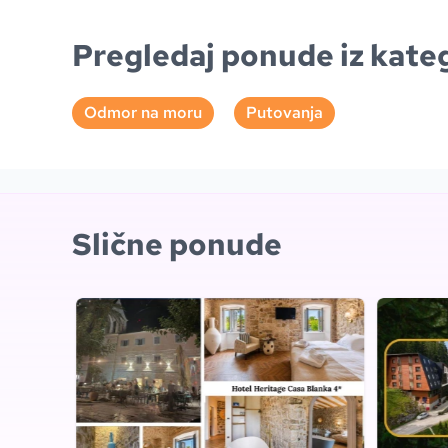
Pregledaj ponude iz kateg
Odmor na moru
Putovanja
Slične ponude