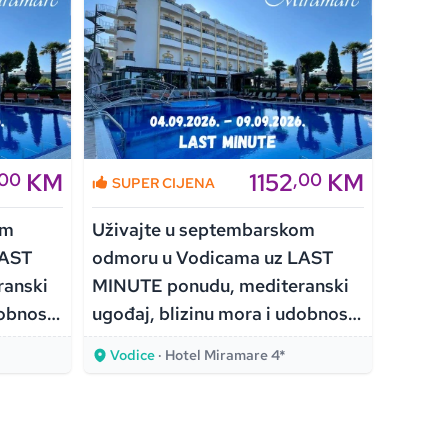
KM
1152
KM
,00
,00
SUPER CIJENA
SUPE
om
Uživajte u septembarskom
Uživa
LAST
odmoru u Vodicama uz LAST
odmor
anski
MINUTE ponudu, mediteranski
MINUT
dobnost
ugođaj, blizinu mora i udobnost
ugođaj
Hotela Miramare 4*!
Hotela
Vodice
· Hotel Miramare 4*
Vodi