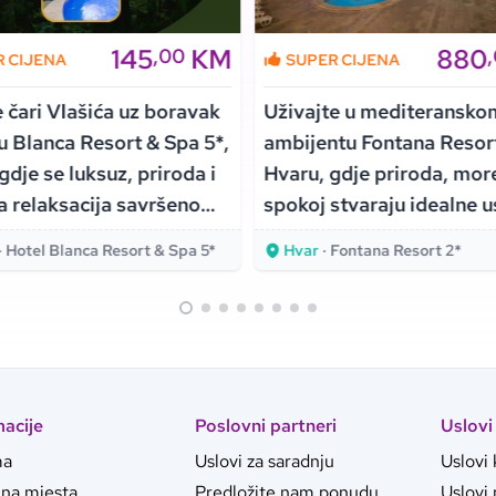
145
KM
880
,00
R CIJENA
SUPER CIJENA
e čari Vlašića uz boravak
Uživajte u mediteransko
u Blanca Resort & Spa 5*,
ambijentu Fontana Resor
gdje se luksuz, priroda i
Hvaru, gdje priroda, more
 relaksacija savršeno
spokoj stvaraju idealne 
!
za odmor!
· Hotel Blanca Resort & Spa 5*
Hvar
· Fontana Resort 2*
macije
Poslovni partneri
Uslovi
ma
Uslovi za saradnju
Uslovi 
jna mjesta
Predložite nam ponudu
Uslovi