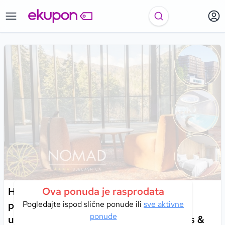
Hotel Nomad 4*, Bjelašnica | Uživajte u
Ova ponuda je rasprodata
planinskom odmoru iz snova uz mir,
Pogledajte ispod slične ponude ili
sve aktivne
ponude
udobnost i čarobnu atmosferu Wellness &