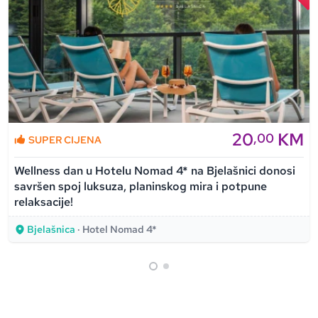
20
KM
,00
SUPER CIJENA
Wellness dan u Hotelu Nomad 4* na Bjelašnici donosi
savršen spoj luksuza, planinskog mira i potpune
relaksacije!
Bjelašnica
· Hotel Nomad 4*