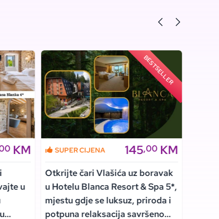
BESTSELLER
KM
145
KM
,00
,00
SUPER CIJENA
SUPE
i
Otkrijte čari Vlašića uz boravak
Uživaj
vajte u
u Hotelu Blanca Resort & Spa 5*,
ambije
u
mjestu gdje se luksuz, priroda i
Hvaru,
 u
potpuna relaksacija savršeno
spokoj