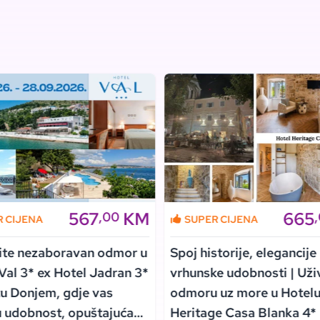
567
KM
665
,00
R CIJENA
SUPER CIJENA
ite nezaboravan odmor u
Spoj historije, elegancije 
Val 3* ex Hotel Jadran 3*
vrhunske udobnosti | Uži
u Donjem, gdje vas
odmoru uz more u Hotel
 udobnost, opuštajuća
Heritage Casa Blanka 4*