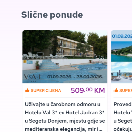
Slične ponude
KM
509
KM
00
,00
SUPER CIJENA
SUPE
Vlašiću
Uživajte u čarobnom odmoru u
Proved
 u
Hotelu Val 3* ex Hotel Jadran 3*
Hotelu 
,
u Segetu Donjem, mjestu gdje se
u Seget
tne
mediteranska elegancija, mir i
očekuju