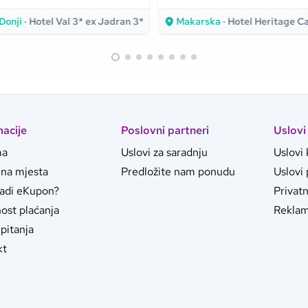
ra i položaj uz samu
Makarskoj!
Donji
· Hotel Val 3* ex Jadran 3*
Makarska
· Hotel Heritage Casa 
macije
Poslovni partneri
Uslovi
ma
Uslovi za saradnju
Uslovi 
jna mjesta
Predložite nam ponudu
Uslovi
radi eKupon?
Privat
ost plaćanja
Reklam
pitanja
kt