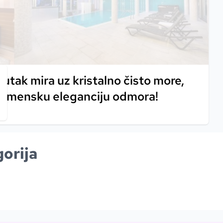
utak mira uz kristalno čisto more,
vremensku eleganciju odmora!
orija