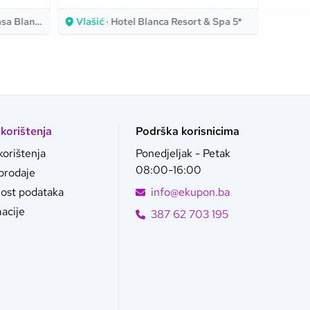
spajaju!
za od
Blanka 4*
Vlašić
· Hotel Blanca Resort & Spa 5*
Hvar
 korištenja
Podrška korisnicima
korištenja
Ponedjeljak - Petak
08:00-16:00
 prodaje
nost podataka
info@ekupon.ba
acije
387 62 703 195