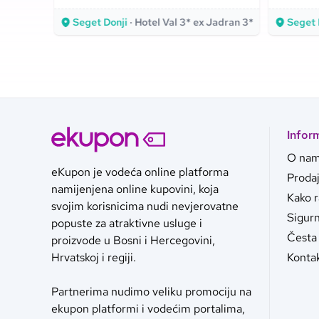
blizina mora pretvaraju u
atmosfe
Seget Donji
· Hotel Val 3* ex Jadran 3*
Seget 
nezaboravno iskustvo!
obalu!
Infor
O na
eKupon je vodeća online platforma
Proda
namijenjena online kupovini, koja
Kako 
svojim korisnicima nudi nevjerovatne
Sigurn
popuste za atraktivne usluge i
Česta 
proizvode u Bosni i Hercegovini,
Konta
Hrvatskoj i regiji.
Partnerima nudimo veliku promociju na
ekupon platformi i vodećim portalima,