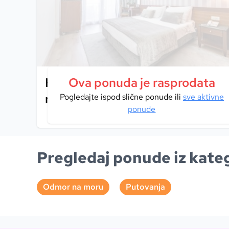
Hotel Uvala 4*, Dubrovnik – Vaš k
Ova ponuda je rasprodata
mir mediteranske prirode i bez
Pogledajte ispod slične ponude ili
sve aktivne
ponude
Pregledaj ponude iz kateg
Odmor na moru
Putovanja