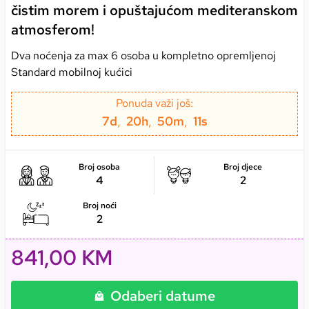
čistim morem i opuštajućom mediteranskom
atmosferom!
Dva noćenja za max 6 osoba u kompletno opremljenoj
Standard mobilnoj kućici
Ponuda važi još:
7
d
,
20
h
,
50
m
,
11
s
Broj osoba
Broj djece
4
2
Broj noći
2
841,00 KM
Odaberi datume