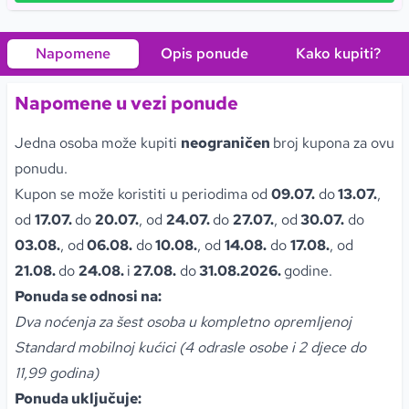
Napomene
Opis ponude
Kako kupiti
?
Napomene u vezi ponude
Jedna osoba može kupiti
neograničen
broj kupona za ovu
ponudu.
Kupon se može koristiti u periodima od
09.07.
do
13.07.
,
od
17.07.
do
20.07.
, od
24.07.
do
27.07.
, od
30.07.
do
03.08.
, od
06.08.
do
10.08.
, od
14.08.
do
17.08.
, od
21.08.
do
24.08.
i
27.08.
do
31.08.2026.
godine.
Ponuda se odnosi na:
Dva noćenja za šest osoba u kompletno opremljenoj
Standard mobilnoj kućici (4 odrasle osobe i 2 djece do
11,99 godina)
Ponuda uključuje: