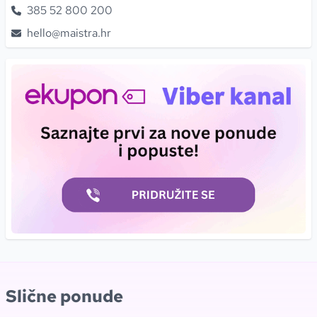
385
52
800
200
hello@maistra.hr
Slične ponude