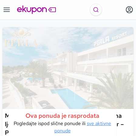
Mjesto gdje se luksuzni komfor i prirodna
Ova ponuda je rasprodata
ljepota pretvaraju u nezaboravan odmor –
Pogledajte ispod slične ponude ili
sve aktivne
ponude
Perla Resort 4*, Rogoznica!