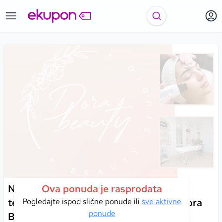
Njega lica uz ultrazvučnu špatulu za
Ova ponuda je rasprodata
temeljito čišćenje i hidrataciju kože u Dora
Pogledajte ispod slične ponude ili
sve aktivne
ponude
Beauty Baru!