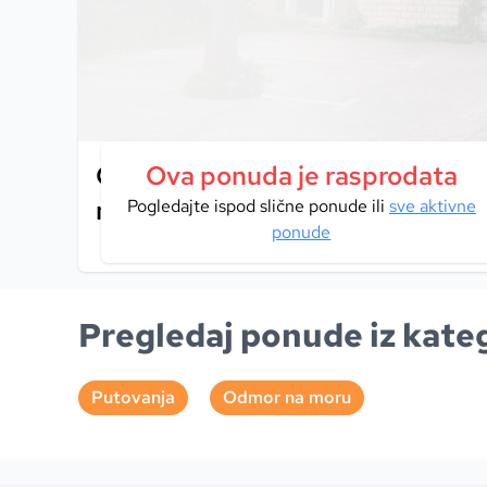
Okružen mediteranskom klimom,
Ova ponuda je rasprodata
morem i suncem, Hotel Gala 4* u
Pogledajte ispod slične ponude ili
sve aktivne
ponude
Pregledaj ponude iz kateg
Putovanja
Odmor na moru