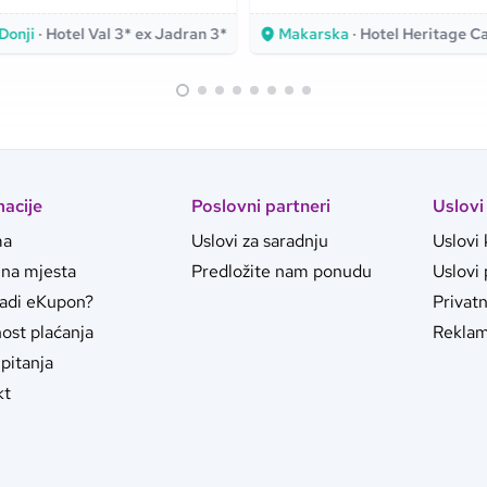
ra i položaj uz samu
Makarskoj!
Donji
· Hotel Val 3* ex Jadran 3*
Makarska
· Hotel Heritage Casa 
macije
Poslovni partneri
Uslovi
ma
Uslovi za saradnju
Uslovi 
jna mjesta
Predložite nam ponudu
Uslovi
radi eKupon?
Privat
ost plaćanja
Reklam
pitanja
kt