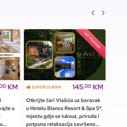
HIT PONUDA
KM
145
KM
,00
,00
SUPER CIJENA
SUPE
i
Otkrijte čari Vlašića uz boravak
Uživaj
vajte u
u Hotelu Blanca Resort & Spa 5*,
ambije
u
mjestu gdje se luksuz, priroda i
Hvaru,
 u
potpuna relaksacija savršeno
spokoj