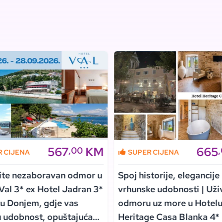
567
KM
665
,00
R CIJENA
SUPER CIJENA
ite nezaboravan odmor u
Spoj historije, elegancije 
Val 3* ex Hotel Jadran 3*
vrhunske udobnosti | Uži
u Donjem, gdje vas
odmoru uz more u Hotel
 udobnost, opuštajuća
Heritage Casa Blanka 4*