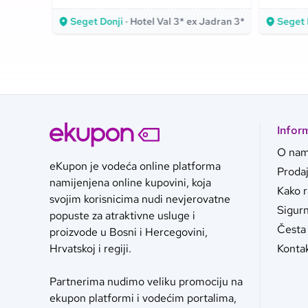
blizina mora pretvaraju u
atmosfe
Seget Donji
· Hotel Val 3* ex Jadran 3*
Seget 
nezaboravno iskustvo!
obalu!
Infor
O na
eKupon je vodeća online platforma
Proda
namijenjena online kupovini, koja
Kako 
svojim korisnicima nudi nevjerovatne
Sigurn
popuste za atraktivne usluge i
Česta 
proizvode u Bosni i Hercegovini,
Konta
Hrvatskoj i regiji.
Partnerima nudimo veliku promociju na
ekupon platformi i vodećim portalima,