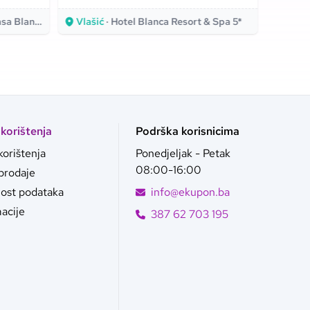
spajaju!
za od
Blanka 4*
Vlašić
· Hotel Blanca Resort & Spa 5*
Hvar
 korištenja
Podrška korisnicima
korištenja
Ponedjeljak - Petak
08:00-16:00
 prodaje
nost podataka
info@ekupon.ba
acije
387 62 703 195