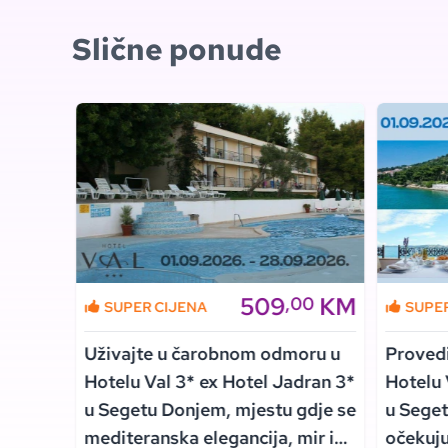
Slične ponude
KM
509
KM
00
,00
SUPER CIJENA
SUPE
Vlašiću
Uživajte u čarobnom odmoru u
Proved
 u
Hotelu Val 3* ex Hotel Jadran 3*
Hotelu 
,
u Segetu Donjem, mjestu gdje se
u Seget
tne
mediteranska elegancija, mir i
očekuju