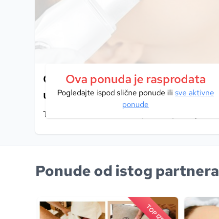
Osvježenje i revitalizacija kože l
Ova ponuda je rasprodata
ultrazvučnom špatulom u Herbal
Pogledajte ispod slične ponude ili
sve aktivne
ponude
Tretman lica ultrazvučnom špatulom po nevjerova
Ponude od istog partnera
PULARNO
TOP IZBOR