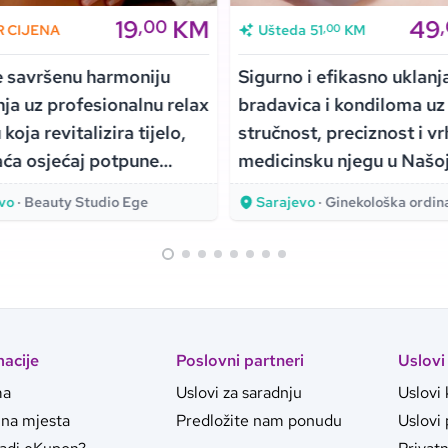
19
KM
49
,00
,00
R CIJENA
Ušteda
51
KM
e savršenu harmoniju
Sigurno i efikasno uklanj
ja uz profesionalnu relax
bradavica i kondiloma uz
oja revitalizira tijelo,
stručnost, preciznost i v
aća osjećaj potpune
medicinsku njegu u Našoj 
že u Beauty Studiju Ege!
vo
· Beauty Studio Ege
Sarajevo
· Ginekološka ordinacija N
macije
Poslovni partneri
Uslovi
ma
Uslovi za saradnju
Uslovi 
jna mjesta
Predložite nam ponudu
Uslovi