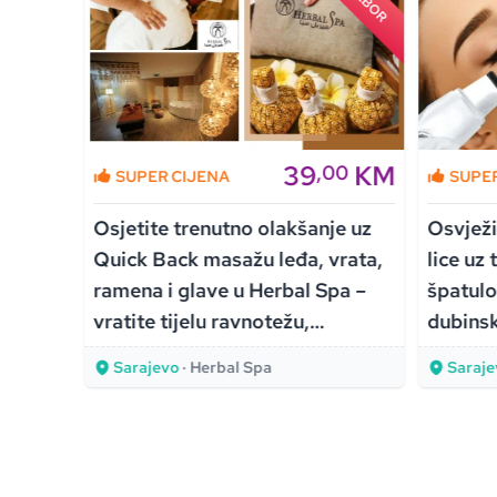
KM
39
KM
00
,00
SUPER CIJENA
SUPE
Osjetite trenutno olakšanje uz
Osvježit
z
Quick Back masažu leđa, vrata,
lice uz
ušta
ramena i glave u Herbal Spa –
špatulo
ni
vratite tijelu ravnotežu,
dubinsk
ža
opuštenost i energiju!
Sarajevo
· Herbal Spa
Saraje
!