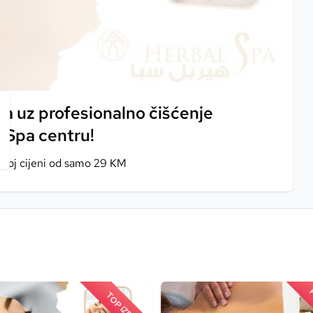
ica uz profesionalno čišćenje
 Spa centru!
tnoj cijeni od samo 29 KM
P
TOP IZBOR