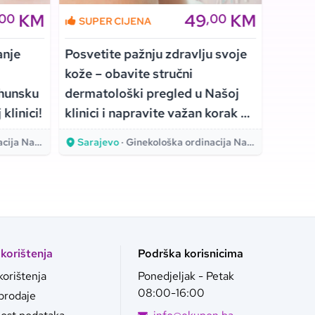
KM
49
KM
,00
,00
SUPER CIJENA
Ušte
anje
Posvetite pažnju zdravlju svoje
Stručni
kože – obavite stručni
preciz
rhunsku
dermatološki pregled u Našoj
stanja
klinici!
klinici i napravite važan korak ka
Med!
pravovremenom otkrivanju
aša klinika
Sarajevo
· Ginekološka ordinacija Naša klinika
Saraj
promjena na koži!
 korištenja
Podrška korisnicima
korištenja
Ponedjeljak - Petak
08:00-16:00
 prodaje