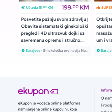
KM
199
KM
00
,00
,00
Ušteda
51
KM
SUPE
žnju –
Posvetite pažnju svom zdravlju |
Otkrijt
ed
Obavite sistematski ginekološki
opuštan
iklinici
pregled i 4D ultrazvuk dojki uz
masažu k
savremenu opremu i stručno
um i vr
osoblje Ginekološke ordinacije
ravnote
m-A-Med
Sarajevo
· Ginekološka ordinacija Naša klinika
Saraje
Naša klinika!
Infor
O na
eKupon je vodeća online platforma
Proda
namijenjena online kupovini, koja