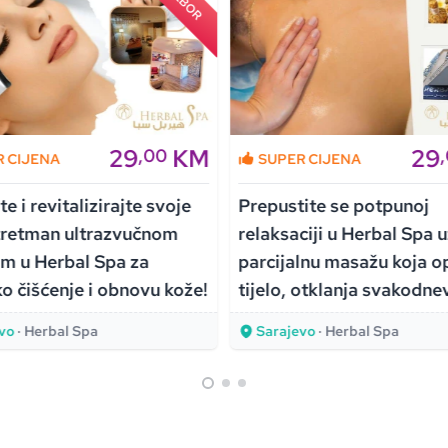
29
KM
29
,00
R CIJENA
SUPER CIJENA
e i revitalizirajte svoje
Prepustite se potpunoj
 tretman ultrazvučnom
relaksaciji u Herbal Spa 
m u Herbal Spa za
parcijalnu masažu koja o
o čišćenje i obnovu kože!
tijelo, otklanja svakodne
stres, vraća energiju i pr
vo
· Herbal Spa
Sarajevo
· Herbal Spa
osjećaj potpune harmonij