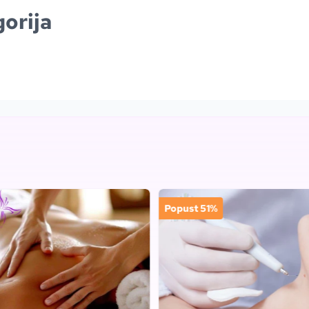
orija
Popust 51%