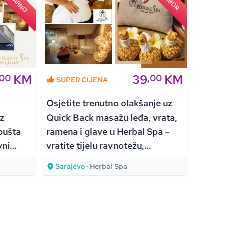
KM
39
KM
,00
,00
SUPER CIJENA
SUPE
Osjetite trenutno olakšanje uz
Osvježi
uz
Quick Back masažu leđa, vrata,
lice u
pušta
ramena i glave u Herbal Spa –
špatul
vni
vratite tijelu ravnotežu,
dubins
uža
opuštenost i energiju!
Sarajevo
· Herbal Spa
Saraj
e!