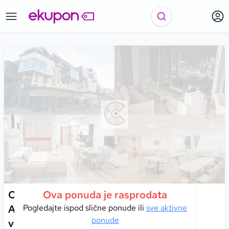
Otkrijte čari Sarajeva uz boravak u
Ova ponuda je rasprodata
Aparthotelu Centar 4* – mjestu gdje se
Pogledajte ispod slične ponude ili
sve aktivne
ponude
vrhunska usluga, udobnost i jedinstven