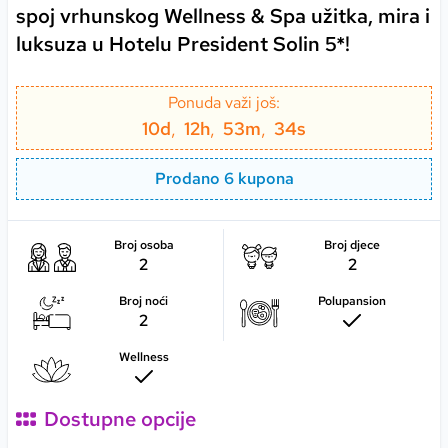
spoj vrhunskog Wellness & Spa užitka, mira i
luksuza u Hotelu President Solin 5*!
Ponuda važi još:
10
d
,
12
h
,
53
m
,
33
s
Prodano 6 kupona
Broj osoba
Broj djece
2
2
Broj noći
Polupansion
2
Wellness
Dostupne opcije