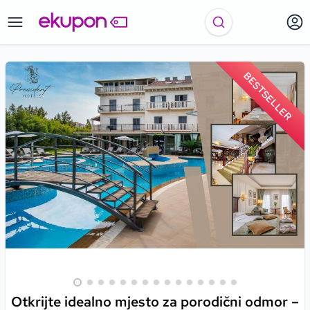
BESTSELLER
Otkrijte idealno mjesto za porodični odmor –