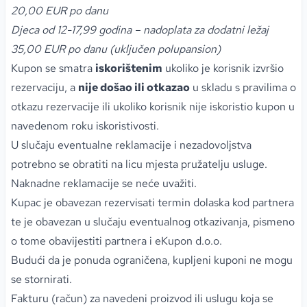
20,00 EUR po danu
Djeca od 12-17,99 godina – nadoplata za dodatni ležaj
35,00 EUR po danu (uključen polupansion)
Kupon se smatra
iskorištenim
ukoliko je korisnik izvršio
rezervaciju, a
nije došao ili otkazao
u skladu s pravilima o
otkazu rezervacije ili ukoliko korisnik nije iskoristio kupon u
navedenom roku iskoristivosti.
U slučaju eventualne reklamacije i nezadovoljstva
potrebno se obratiti na licu mjesta pružatelju usluge.
Naknadne reklamacije se neće uvažiti.
Kupac je obavezan rezervisati termin dolaska kod partnera
te je obavezan u slučaju eventualnog otkazivanja, pismeno
o tome obavijestiti partnera i eKupon d.o.o.
Budući da je ponuda ograničena, kupljeni kuponi ne mogu
se stornirati.
Fakturu (račun) za navedeni proizvod ili uslugu koja se