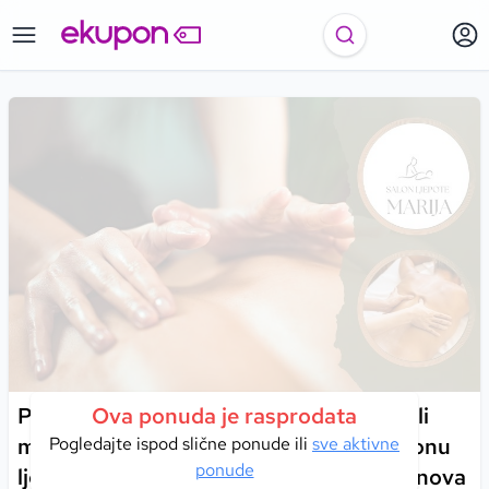
Prepustite se profesionalnoj sportskoj ili
Ova ponuda je rasprodata
medicinskoj masaži od 30 minuta u Salonu
Pogledajte ispod slične ponude ili
sve aktivne
ponude
ljepote Marija – potpuno opuštanje i obnova