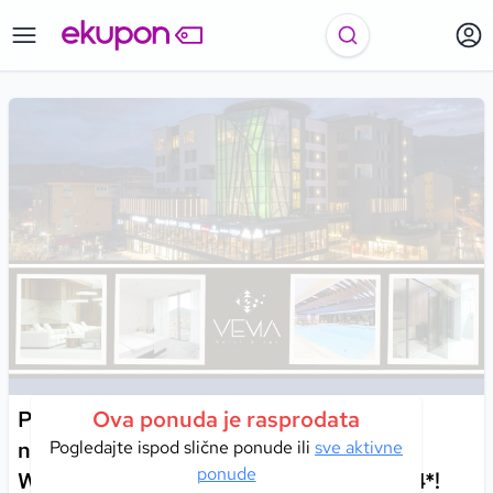
Prepustite se spoju historije, prirode i
Ova ponuda je rasprodata
nezaboravnog odmora u Visokom uz
Pogledajte ispod slične ponude ili
sve aktivne
ponude
Wellness & Spa uslugu u Hotelu Vema 4*!