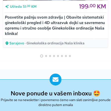
199
KM
,00
,00
Ušteda
51
KM
Posvetite pažnju svom zdravlju | Obavite sistematski
ginekološki pregled i 4D ultrazvuk dojki uz savremenu
opremu i stručno osoblje Ginekološke ordinacije Naša
klinika!
Sarajevo
· Ginekološka ordinacija Naša klinika
Nove ponude u vašem inboxu 🤩
Prijavite se na newsletter i povremeno ćemo vam slati zanimljive ponude
direktno putem emaila