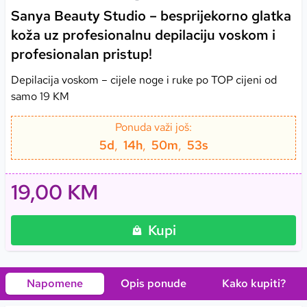
Sanya Beauty Studio – besprijekorno glatka
koža uz profesionalnu depilaciju voskom i
profesionalan pristup!
Depilacija voskom – cijele noge i ruke po TOP cijeni od
samo 19 KM
Ponuda važi još:
5
d
,
14
h
,
50
m
,
53
s
19,00 KM
Kupi
Napomene
Opis ponude
Kako kupiti
?