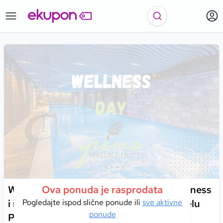
Wellness dan na Trebeviću uz bazen, fitness
Ova ponuda je rasprodata
i mir prirode za potpunu obnovu u Hotelu
Pogledajte ispod slične ponude ili
sve aktivne
ponude
Pino Nature 4*!