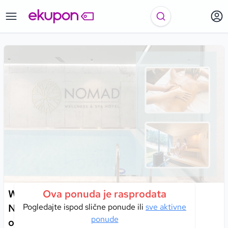
Wellness i potpuna relaksacija u Hotelu
Ova ponuda je rasprodata
Nomad 4* na Bjelašnici – savršen spoj
Pogledajte ispod slične ponude ili
sve aktivne
ponude
odmora, revitalizacije i uživanja u