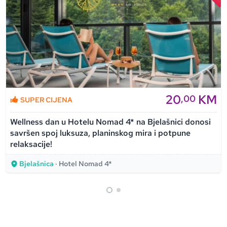
20
KM
,00
SUPER CIJENA
Wellness dan u Hotelu Nomad 4* na Bjelašnici donosi
savršen spoj luksuza, planinskog mira i potpune
relaksacije!
Bjelašnica
· Hotel Nomad 4*