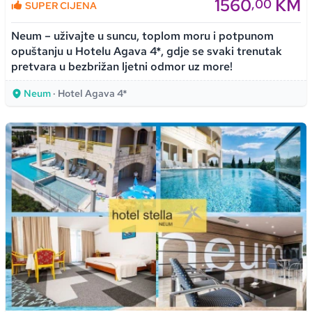
1560
KM
,00
SUPER CIJENA
Neum – uživajte u suncu, toplom moru i potpunom
opuštanju u Hotelu Agava 4*, gdje se svaki trenutak
pretvara u bezbrižan ljetni odmor uz more!
Neum
· Hotel Agava 4*