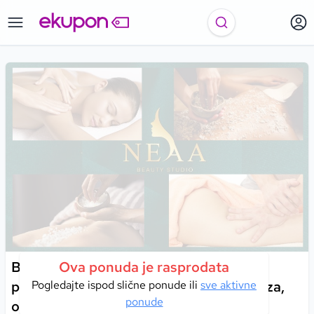
Beauty Studio Neaa | Kraljevski ritual
Ova ponuda je rasprodata
potpune njege koji donosi osjećaj luksuza,
Pogledajte ispod slične ponude ili
sve aktivne
ponude
opuštanja i savršene kože!