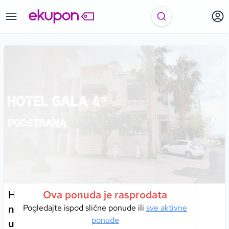
Hotel Gala 4* u Podstrani – provedite
Ova ponuda je rasprodata
nezaboravne dane uz plažu, vrhunsku
Pogledajte ispod slične ponude ili
sve aktivne
ponude
uslugu i ljepote dalmatinske obale!