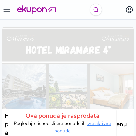
Hotel Miramare 4*, Vodice I More,
Ova ponuda je rasprodata
povjetarac i spokoj obale stvaraju savršenu
Pogledajte ispod slične ponude ili
sve aktivne
ponude
atmosferu za Vaš nezaboravan odmor!