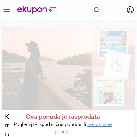
Korčula iz snova – prepustite se čaroliji
Ova ponuda je rasprodata
mora, sunca i vrhunske udobnosti u
Pogledajte ispod slične ponude ili
sve aktivne
ponude
raskošnom Hotelu Korkyra 4*!