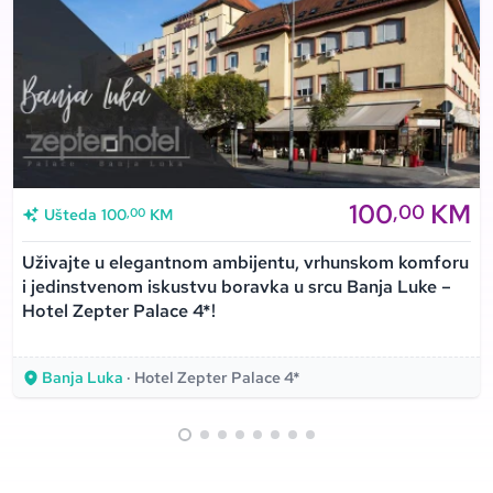
100
KM
,00
,00
Ušteda
100
KM
Uživajte u elegantnom ambijentu, vrhunskom komforu
i jedinstvenom iskustvu boravka u srcu Banja Luke –
Hotel Zepter Palace 4*!
Banja Luka
· Hotel Zepter Palace 4*