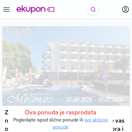
Zakoračite u svijet užitka i provedite
Ova ponuda je rasprodata
nezaboravne trenutke u Vodicama, gdje vas
Pogledajte ispod slične ponude ili
sve aktivne
ponude
očekuju mediteranski ugođaj, blizina mora i