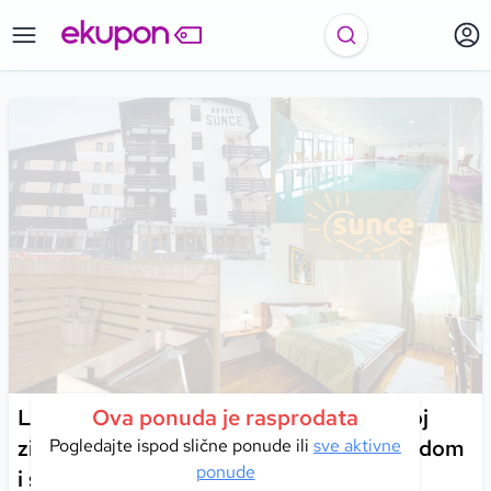
LAST MINUTE I Opustite se u bajkovitoj
Ova ponuda je rasprodata
zimskoj idili, okruženi prekrasnom prirodom
Pogledajte ispod slične ponude ili
sve aktivne
ponude
i svježim planinskim zrakom uz jedno