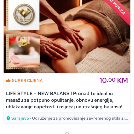
HIT PONUDA
10
KM
,00
SUPER CIJENA
LIFE STYLE – NEW BALANS I Pronađite idealnu
masažu za potpuno opuštanje, obnovu energije,
ublažavanje napetosti i osjećaj unutrašnjeg balansa!
Sarajevo
· Udruženje za promovisanje savremenog stila života