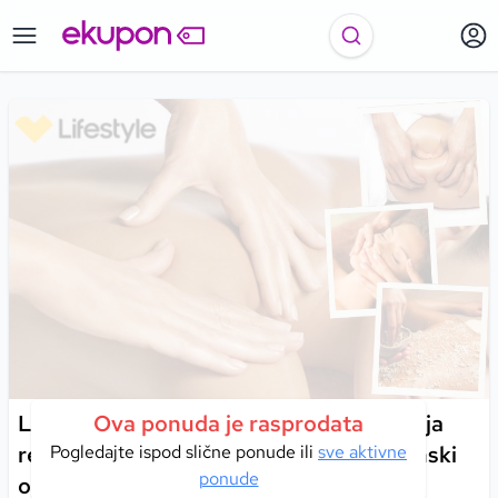
LIFE STYLE - NEW BALANS I Harmonija
Ova ponuda je rasprodata
relaksacije i njege u tretmanu koji dubinski
Pogledajte ispod slične ponude ili
sve aktivne
ponude
opušta i obnavlja!