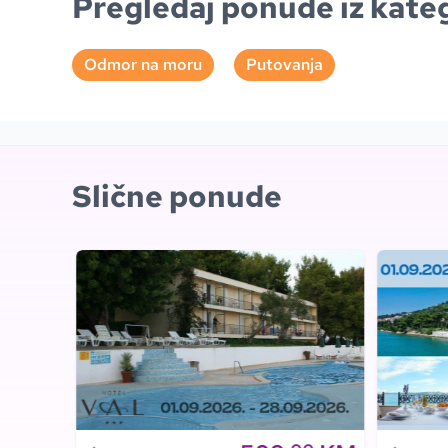
Pregledaj ponude iz kateg
Odmor na moru
Putovanja
Slične ponude