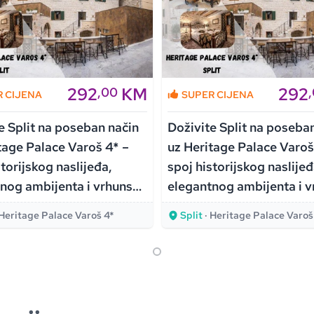
292
KM
292
,00
R CIJENA
SUPER CIJENA
e Split na poseban način
Doživite Split na poseba
tage Palace Varoš 4* –
uz Heritage Palace Varoš
storijskog naslijeđa,
spoj historijskog naslijeđ
nog ambijenta i vrhunske
elegantnog ambijenta i 
ti!
udobnosti!
 Heritage Palace Varoš 4*
Split
· Heritage Palace Varoš