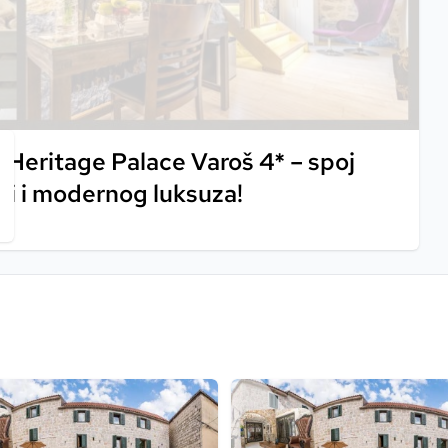
 Heritage Palace Varoš 4* – spoj
ti i modernog luksuza!