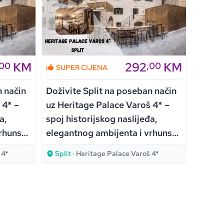
KM
292
KM
,00
,00
SUPER CIJENA
SUPE
n način
Doživite Split na poseban način
Doživi
 4* –
uz Heritage Palace Varoš 4* –
uz Her
a,
spoj historijskog naslijeđa,
spoj h
vrhunske
elegantnog ambijenta i vrhunske
elegan
udobnosti!
udobno
 4*
Split
· Heritage Palace Varoš 4*
Split