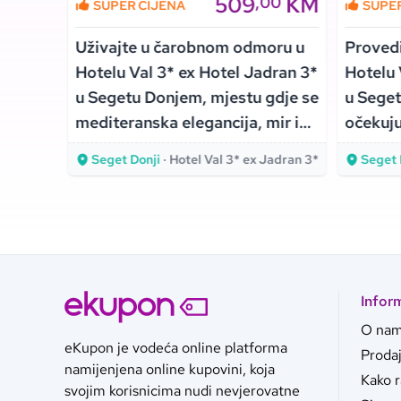
KM
509
KM
00
,00
SUPER CIJENA
SUPE
Vlašiću
Uživajte u čarobnom odmoru u
Proved
 u
Hotelu Val 3* ex Hotel Jadran 3*
Hotelu 
,
u Segetu Donjem, mjestu gdje se
u Seget
tne
mediteranska elegancija, mir i
očekuju
blizina mora pretvaraju u
atmosfe
Seget Donji
· Hotel Val 3* ex Jadran 3*
Seget 
nezaboravno iskustvo!
obalu!
Infor
O na
eKupon je vodeća online platforma
Proda
namijenjena online kupovini, koja
Kako 
svojim korisnicima nudi nevjerovatne