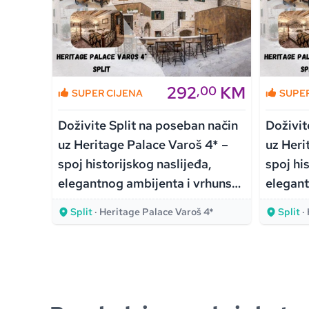
KM
292
KM
00
,00
SUPER CIJENA
SUPE
 način
Doživite Split na poseban način
Doživit
4* –
uz Heritage Palace Varoš 4* –
uz Heri
,
spoj historijskog naslijeđa,
spoj hi
rhunske
elegantnog ambijenta i vrhunske
elegant
udobnosti!
udobnos
4*
Split
· Heritage Palace Varoš 4*
Split
·