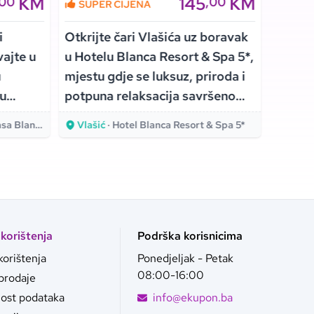
KM
145
KM
,00
,00
SUPER CIJENA
SUPE
i
Otkrijte čari Vlašića uz boravak
Uživaj
vajte u
u Hotelu Blanca Resort & Spa 5*,
ambije
u
mjestu gdje se luksuz, priroda i
Hvaru,
 u
potpuna relaksacija savršeno
spokoj
spajaju!
za od
Blanka 4*
Vlašić
· Hotel Blanca Resort & Spa 5*
Hvar
 korištenja
Podrška korisnicima
korištenja
Ponedjeljak - Petak
08:00-16:00
 prodaje
nost podataka
info@ekupon.ba