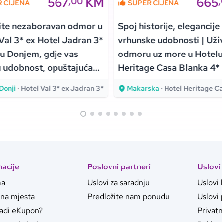
567
KM
665
,00
R CIJENA
SUPER CIJENA
ite nezaboravan odmor u
Spoj historije, elegancije 
Val 3* ex Hotel Jadran 3*
vrhunske udobnosti | Uži
u Donjem, gdje vas
odmoru uz more u Hotel
 udobnost, opuštajuća
Heritage Casa Blanka 4*
ra i položaj uz samu
Makarskoj!
Donji
· Hotel Val 3* ex Jadran 3*
Makarska
· Hotel Heritage Casa 
macije
Poslovni partneri
Uslovi
ma
Uslovi za saradnju
Uslovi 
jna mjesta
Predložite nam ponudu
Uslovi
radi eKupon?
Privat