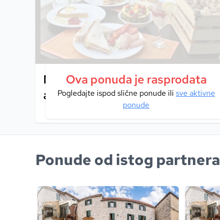
Nezaboravan boravak u Splitu uz
Ova ponuda je rasprodata
autentične arhitekture, udobnos
Pogledajte ispod slične ponude ili
sve aktivne
ponude
Ponude od istog partnera