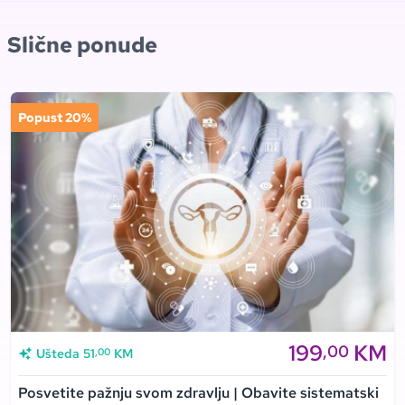
Slične ponude
Popust 20%
199
KM
,00
,00
Ušteda
51
KM
Posvetite pažnju svom zdravlju | Obavite sistematski