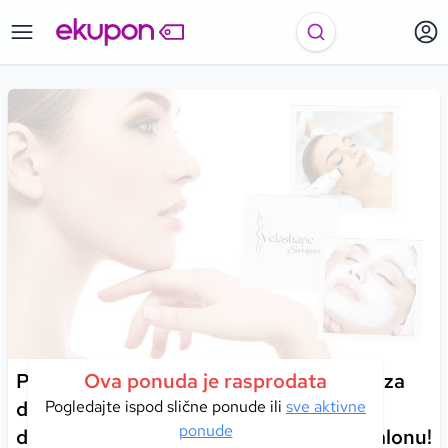
Poklonite svojoj koži ekskluzivnu njegu za
Ova ponuda je rasprodata
dubinsku hidrataciju, osvježenje i
Pogledajte ispod slične ponude ili
sve aktivne
ponude
dugotrajnu revitalizaciju u Velashape salonu!