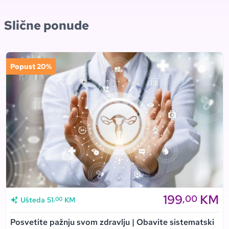
Slične ponude
Popust 20%
199
KM
,00
,00
Ušteda
51
KM
Posvetite pažnju svom zdravlju | Obavite sistematski