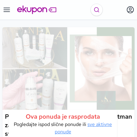
Profesionalni hemijski piling Norel – tretman
Ova ponuda je rasprodata
za regeneraciju kože lica i postizanje
Pogledajte ispod slične ponude ili
sve aktivne
ponude
svježine u Beauty Studiju Neaa!