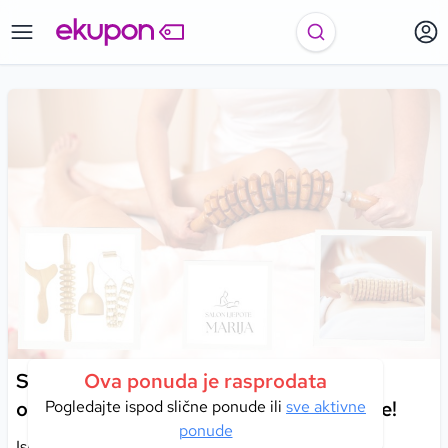
Salon ljepote Marija I Jačanje tonusa i
Ova ponuda je rasprodata
oblikovanje tijela uz moć maderoterapije!
Pogledajte ispod slične ponude ili
sve aktivne
ponude
Iskoristite nevjerovatan popust i platite samo 17 KM