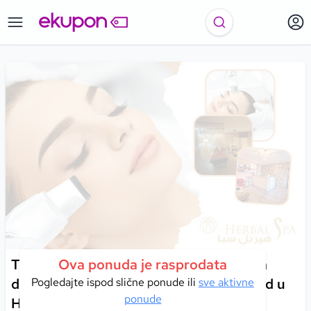
Tretman lica ultrazvučnom špatulom za
Ova ponuda je rasprodata
dubinsku revitalizaciju kože i svjež izgled u
Pogledajte ispod slične ponude ili
sve aktivne
ponude
Herbal Spa centru!