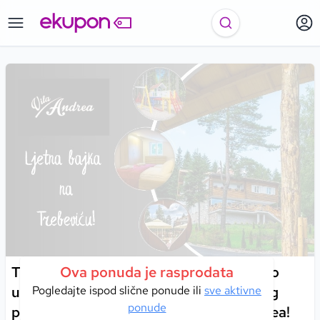
Trebević I Mjesto stvoreno za porodično
Ova ponuda je rasprodata
uživanje u prirodi gdje svaki dah svježeg
Pogledajte ispod slične ponude ili
sve aktivne
ponude
planinskog zraka donosi mir u Vili Andrea!