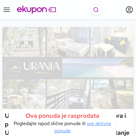
Uživajte u savršenom spoju prirode, mora i
Ova ponuda je rasprodata
porodične atmosfere u Family Resortu
Pogledajte ispod slične ponude ili
sve aktivne
ponude
Urania – zelenoj oazi stvorenoj za opuštanje