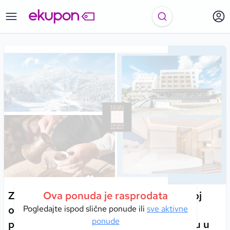
Zima na Bjelašnici – uživajte u planinskoj
Ova ponuda je rasprodata
oazi | Hotel Han 4* – prostor gdje se
Pogledajte ispod slične ponude ili
sve aktivne
ponude
prirodna ljepota, mir i komfor pretvaraju u