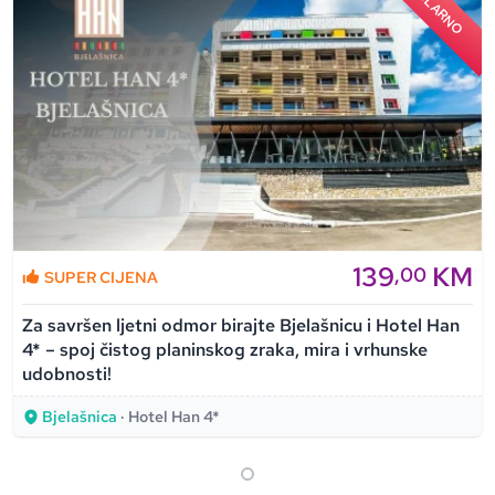
POPULARNO
139
KM
,00
SUPER CIJENA
Za savršen ljetni odmor birajte Bjelašnicu i Hotel Han
4* – spoj čistog planinskog zraka, mira i vrhunske
udobnosti!
Bjelašnica
· Hotel Han 4*